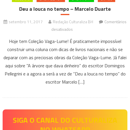
Deu a louca no tempo – Marcelo Duarte
setembro 11, 2017
Redação Culturaliza BH
Comentários
em
desativados
Deu
Hoje tem Coleção Vaga-Lume! É praticamente impossível
a
construir uma coluna com dicas de livros nacionais e não se
louca
deparar com as preciosas obras da Coleção Vaga-Lume. Já falei
no
aqui sobre “A árvore que dava dinheiro” do escritor Domingos
tempo
–
Pellegrini e a agora a será a vez de “Deu a louca no tempo” do
Marcelo
escritor Marcelo […]
Duarte
SIGA O CANAL DO CULTURALIZA
NO WHATSAPP