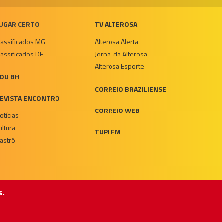
UGAR CERTO
TV ALTEROSA
lassificados MG
Alterosa Alerta
lassificados DF
Jornal da Alterosa
Alterosa Esporte
OU BH
CORREIO BRAZILIENSE
EVISTA ENCONTRO
CORREIO WEB
otícias
ultura
TUPI FM
astrô
s.