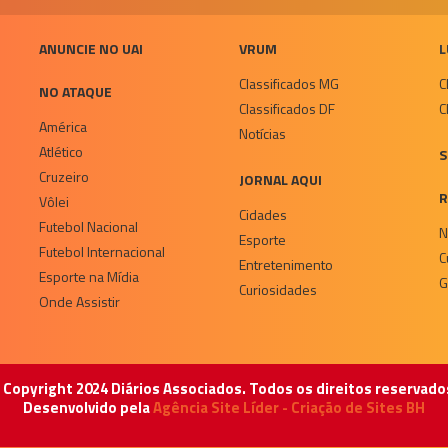
ANUNCIE NO UAI
VRUM
L
Classificados MG
C
NO ATAQUE
Classificados DF
C
América
Notícias
Atlético
S
Cruzeiro
JORNAL AQUI
R
Vôlei
Cidades
Futebol Nacional
N
Esporte
Futebol Internacional
C
Entretenimento
Esporte na Mídia
G
Curiosidades
Onde Assistir
 Copyright 2024 Diários Associados. Todos os direitos reservado
Desenvolvido pela
Agência Site Líder - Criação de Sites BH