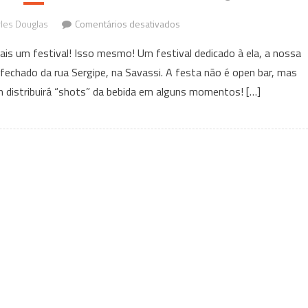
em
les Douglas
Comentários desativados
Catuaba
is um festival! Isso mesmo! Um festival dedicado à ela, a nossa
Festival
 fechado da rua Sergipe, na Savassi. A festa não é open bar, mas
vai
 distribuirá “shots” da bebida em alguns momentos! […]
deixar
seu
sábado
mais
selvagem