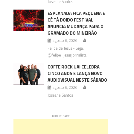
Joseane Santos
ESPLANADA FICA PEQUENA E
CÊ TÁ DOIDO FESTIVAL
ANUNCIA MUDANÇA PARA O
GRAMADO DO MINEIRÃO
agosto 6, 2026
Felipe de Jesus - Siga:
@felipe_jesusjornalista
COFFE ROCK UAI CELEBRA
CINCO ANOS E LANÇA NOVO
AUDIOVISUAL NESTE SÁBADO
agosto 6, 2026
Joseane Santos