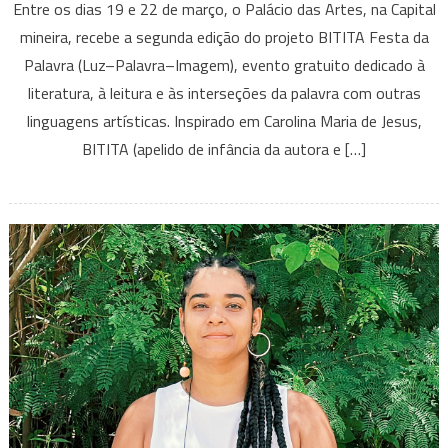
Entre os dias 19 e 22 de março, o Palácio das Artes, na Capital
Festa
mineira, recebe a segunda edição do projeto BITITA Festa da
da
Palavra (Luz–Palavra–Imagem), evento gratuito dedicado à
Palavra
literatura, à leitura e às interseções da palavra com outras
realiza
segunda
linguagens artísticas. Inspirado em Carolina Maria de Jesus,
edição
BITITA (apelido de infância da autora e […]
com
o
tema
(Luz–
Palavra–
Imagem)
no
Palácio
das
Artes