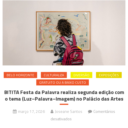
BELO HORIZONTE
CULTURALIZA
DIVERSÃO
EXPOSIÇÕES
GRATUITO OU A BAIXO CUSTO
BITITA Festa da Palavra realiza segunda edição com
o tema (Luz–Palavra–Imagem) no Palácio das Artes
março 17, 2026
Joseane Santos
Comentários
em
desativados
BITITA