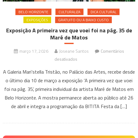
BELO HORIZONTE
CULTURALIZA
DICA CULTURAL
EXPOSIÇÕES
GRATUITO OU A BAIXO CUSTO
Exposição A primeira vez que voei foi na pág. 35 de
Maré de Matos
março 17, 2026
Joseane Santos
Comentários
em
desativados
Exposição
A Galeria Mari’stella Tristão, no Palácio das Artes, recebe desde
A
o último dia 10 de março a exposição ‘A primeira vez que voei
primeira
foi na pág. 35’, primeira individual da artista Maré de Matos em
vez
Belo Horizonte. A mostra permanece aberta ao público até 26
que
voei
de abril e integra a programação da BITITA Festa da […]
foi
na
pág.
35