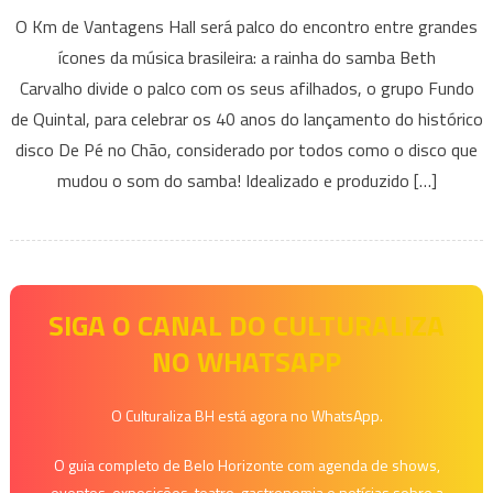
Beth
O Km de Vantagens Hall será palco do encontro entre grandes
Carvalho
ícones da música brasileira: a rainha do samba Beth
e
Carvalho divide o palco com os seus afilhados, o grupo Fundo
Fundo
de Quintal, para celebrar os 40 anos do lançamento do histórico
de
Quintal
disco De Pé no Chão, considerado por todos como o disco que
no
mudou o som do samba! Idealizado e produzido […]
KM
de
Vantagens
Hall
SIGA O CANAL DO CULTURALIZA
NO WHATSAPP
O Culturaliza BH está agora no WhatsApp.
O guia completo de Belo Horizonte com agenda de shows,
eventos, exposições, teatro, gastronomia e notícias sobre a