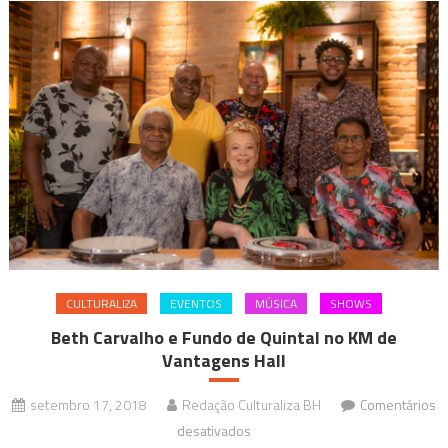
CULTURALIZA
EVENTOS
MÚSICA
SHOWS
Beth Carvalho e Fundo de Quintal no KM de
Vantagens Hall
setembro 17, 2018
Redação Culturaliza BH
Comentários
em
desativados