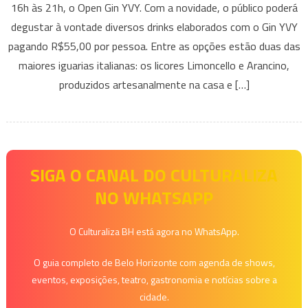
16h às 21h, o Open Gin YVY. Com a novidade, o público poderá
promove
degustar à vontade diversos drinks elaborados com o Gin YVY
Open
pagando R$55,00 por pessoa. Entre as opções estão duas das
gin
YVY
maiores iguarias italianas: os licores Limoncello e Arancino,
aos
produzidos artesanalmente na casa e […]
sábados
SIGA O CANAL DO CULTURALIZA
NO WHATSAPP
O Culturaliza BH está agora no WhatsApp.
O guia completo de Belo Horizonte com agenda de shows,
eventos, exposições, teatro, gastronomia e notícias sobre a
cidade.