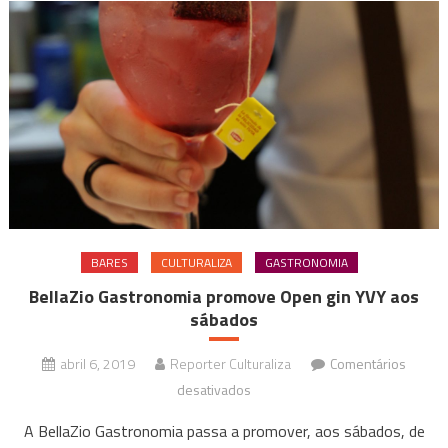
BARES
CULTURALIZA
GASTRONOMIA
BellaZio Gastronomia promove Open gin YVY aos
sábados
abril 6, 2019
Reporter Culturaliza
Comentários
em
desativados
BellaZio
A BellaZio Gastronomia passa a promover, aos sábados, de
Gastronomia