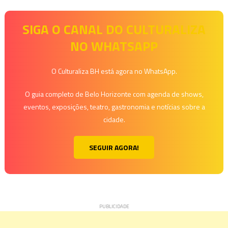
SIGA O CANAL DO CULTURALIZA
NO WHATSAPP
O Culturaliza BH está agora no WhatsApp.
O guia completo de Belo Horizonte com agenda de shows,
eventos, exposições, teatro, gastronomia e notícias sobre a
cidade.
SEGUIR AGORA!