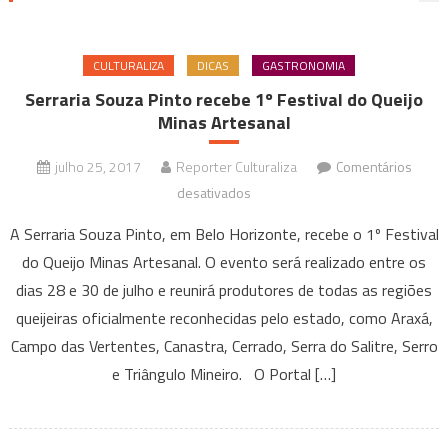
CULTURALIZA
DICAS
GASTRONOMIA
Serraria Souza Pinto recebe 1º Festival do Queijo
Minas Artesanal
julho 25, 2017
Reporter Culturaliza
Comentários
em
desativados
Serraria
A Serraria Souza Pinto, em Belo Horizonte, recebe o 1º Festival
Souza
do Queijo Minas Artesanal. O evento será realizado entre os
Pinto
dias 28 e 30 de julho e reunirá produtores de todas as regiões
recebe
queijeiras oficialmente reconhecidas pelo estado, como Araxá,
1º
Festival
Campo das Vertentes, Canastra, Cerrado, Serra do Salitre, Serro
do
e Triângulo Mineiro. O Portal […]
Queijo
Minas
Artesanal