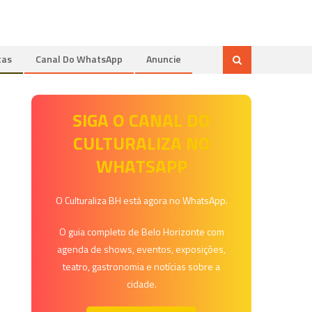
tas
Canal Do WhatsApp
Anuncie
SIGA O CANAL DO
CULTURALIZA NO
WHATSAPP
O Culturaliza BH está agora no WhatsApp.
O guia completo de Belo Horizonte com
agenda de shows, eventos, exposições,
teatro, gastronomia e notícias sobre a
cidade.