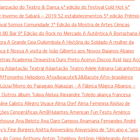
arização do Teatro & Dança
4ª edição do festival Cold Hot
4ª
de Inverno de Sabará – 2019
52 estabelecimentos
5ª edição Prêmio
tival Somos Comunidade
7ª Edição da Mostra de Artes Cênicas
al
80 Bar
9º Edição do Rock no Mercado
A Autêntica
A Borracharia
ora
A Grande Ceia Quilombola
A História do Soldado
A mulher da
aça é Nossa
A visita de João Gilberto aos Novos Baianos
Abaixo
Letras
Academia Orquestra Ouro Preto
Acervo Discos
Acid Jazz
Aç
ura
Adaptação Teatral
Adaptação Teatro
Adele
Adriana Calcanhott
Affonsinho Heliodoro
Afox&eacute%3&Bacute
Afro-brasileiros
Lúcia/Morro do Papagaio
Alakazan - A Fábrica Mágica
Albanos –
s Outros
álbum Tulipa
Aleluia
Alexandre Toledo
aliança francesa
line Calixto
Allegro Vivace
Alma Chef
Alma Feminina
Aloísio de
ções Cenográficas
AmBHulantes
American Fun Fests
Américo
ehouse
Ana Beloto
Ana Claro Campos
Anamaria Fernandes
André
y's Fine Burgers
Anitta
Aniversário
Aniversário de “Um ano e "uns
s do Corpo
Anthony
Anton Tchekhov
Antônio Hildebrando
Antonio