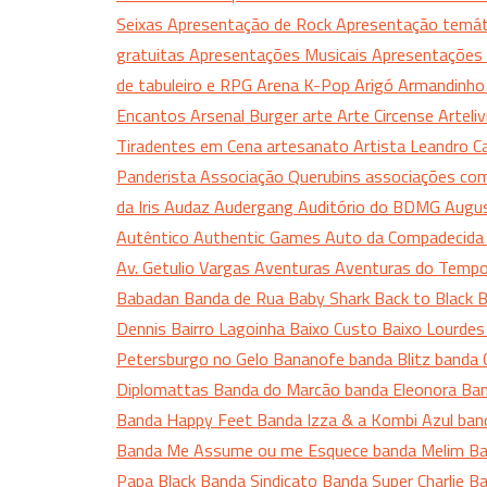
Seixas
Apresentação de Rock
Apresentação temá
gratuitas
Apresentações Musicais
Apresentações 
de tabuleiro e RPG
Arena K-Pop
Arigó
Armandinh
Encantos
Arsenal Burger
arte
Arte Circense
Arteli
Tiradentes em Cena
artesanato
Artista Leandro 
Panderista
Associação Querubins
associações com
da Iris
Audaz
Audergang
Auditório do BDMG
Augu
Autêntico
Authentic Games
Auto da Compadecid
Av. Getulio Vargas
Aventuras
Aventuras do Temp
Babadan Banda de Rua
Baby Shark
Back to Black
B
Dennis
Bairro Lagoinha
Baixo Custo
Baixo Lourde
Petersburgo no Gelo
Bananofe
banda Blitz
banda 
Diplomattas
Banda do Marcão
banda Eleonora
Ban
Banda Happy Feet
Banda Izza & a Kombi Azul
ban
Banda Me Assume ou me Esquece
banda Melim
B
Papa Black
Banda Sindicato
Banda Super Charlie
Ba