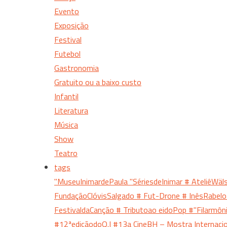
Evento
Exposição
Festival
Futebol
Gastronomia
Gratuito ou a baixo custo
Infantil
Literatura
Música
Show
Teatro
tags
"MuseuInimardePaula
"SériesdeInimar
# AteliêWäl
FundaçãoClóvisSalgado
# Fut-Drone
# InêsRabel
FestivaldaCanção
# Tributoao eidoPop
#"Filarmô
#12ªediçãodoQ.I
#13a CineBH – Mostra Internac