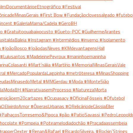
 FilmDocumentárioeEtnográfico
#Festival
ônicadeMinasGerais
#First Bow
#Fundaçãoclovessalgado
#futebo
incent
#GaleriaMama/Cadela
#GeroBH
to
#Gratuitoouabaixocusto
#Gueto-POC
#GuilhermeArantes
pitaldaBaleia
#Instagram
#Intermédios
#inverno
#Isolamento
a
#JoãoBosco
#JoãodasNeves
#KMdevantagensHall
#Lulusantos
#MadeleinePeyroux
#maninhoemaninha
rinaColasanti
#Mart’nália
#Martírio
#MemorialMinasGeraisVale
ral
#MercadoPopulardaLagoinha
#metrôteresa
#MinasShopping
eudasMinasedoMetal
#MMGerdau
#Moda
#MonteSião
daModaBH
#NarrativasemProcesso
#NaturezaMorta
ransiçãoem20cartazes
#Ocupasacy
#OficinaFósseis
#Ofutebol
aOElixirdoAmor
#ÓperasUrbanas
#ORelicáriodeCássiaEller
#PalhaçosTorresemo&Pipoca
#pão
#PatioSavassi
#PedroLeopold
chocolate
#Pompeia
#Poteamelodiadochão
#Praçadaassembeia
#rapperDexter
#Renan&Rafael
#RicardoSilveira.
#Rockin´Strings