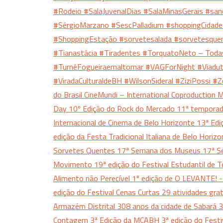
#Rodeio
#SalaJuvenalDias
#SalaMinasGerais
#san
#SérgioMarzano
#SescPalladium
#shoppingCidad
#ShoppingEstação
#sorvetesalada
#sorvetesque
#Tianastácia
#Tiradentes
#TorquatoNeto – Toda
#TurnêFogueiraemaltomar
#VAGForNight
#Viadu
#ViradaCulturaldeBH
#WilsonSideral
#ZiziPossi
#Z
do Brasil CineMundi – International Coproduction
Day
10º Edição do Rock do Mercado
11ª tempora
Internacional de Cinema de Belo Horizonte
13ª Edi
edição da Festa Tradicional Italiana de Belo Horiz
Sorvetes Quentes
17ª Semana dos Museus
17ª S
Movimento
19ª edição do Festival Estudantil de 
Alimento não Perecível
1º edição de O LEVANTE! -
edição do Festival Cenas Curtas
29 atividades gra
Armazém Distrital
308 anos da cidade de Sabará
3
Contagem
3ª Edição da MCABH
3ª edição do Fest