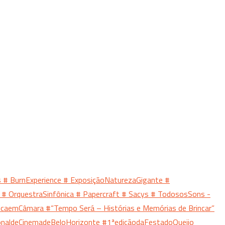
s
# BurnExperience
# ExposiçãoNaturezaGigante
#
o
# OrquestraSinfônica
# Papercraft
# Sacys
# TodososSons -
nicaemCâmara
#“Tempo Será – Histórias e Memórias de Brincar”
ionaldeCinemadeBeloHorizonte
#1ªediçãodaFestadoQueijo