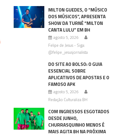
MILTON GUEDES, O “MÚSICO
DOS MÚSICOS”, APRESENTA
SHOW DA TURNÊ “MILTON
CANTA LULU” EM BH
agosto 5, 2026
s
Felipe de Jesus - Siga:
@felipe_jesusjornalista
DO SITE AO BOLSO: O GUIA
ESSENCIAL SOBRE
APLICATIVOS DE APOSTAS E O
FAMOSO APK
agosto 5, 2026
Redação Culturaliza BH
COM INGRESSOS ESGOTADOS
DESDE JUNHO,
CHURRASQUINHO MENOS É
MAIS AGITA BH NA PRÓXIMA