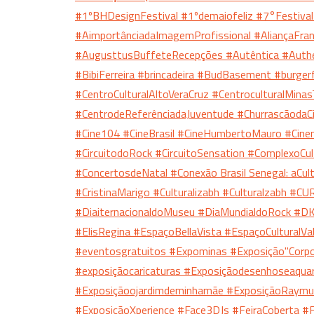
#1ºBHDesignFestival
#1ºdemaiofeliz
#7°Festiva
#AimportânciadaImagemProfissional
#AliançaFra
#AugusttusBuffeteRecepções
#Autêntica
#Auth
#BibiFerreira
#brincadeira
#BudBasement
#burger
#CentroCulturalAltoVeraCruz
#CentroculturalMinas
#CentrodeReferênciadaJuventude
#Churrascãoda
#Cine104
#CineBrasil
#CineHumbertoMauro
#Cine
#CircuitodoRock
#CircuitoSensation
#ComplexoCul
#ConcertosdeNatal
#Conexão Brasil Senegal: aC
#CristinaMarigo
#Culturalizabh
#Culturalzabh
#CU
#DiaiternacionaldoMuseu
#DiaMundialdoRock
#DK
#ElisRegina
#EspaçoBellaVista
#EspaçoCulturalVa
#eventosgratuitos
#Expominas
#Exposição"Corp
#exposiçãocaricaturas
#Exposiçãodesenhoseaqua
#Exposiçãoojardimdeminhamãe
#ExposiçãoRaymu
#ExposiçãoXperience
#Face3DJs
#FeiraCoberta
#F