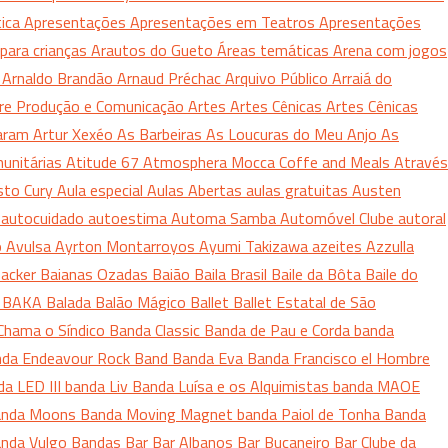
tica
Apresentações
Apresentações em Teatros
Apresentações
para crianças
Arautos do Gueto
Áreas temáticas
Arena com jogos
o
Arnaldo Brandão
Arnaud Préchac
Arquivo Público
Arraiá do
vre Produção e Comunicação
Artes
Artes Cênicas
Artes Cênicas
Caram
Artur Xexéo
As Barbeiras
As Loucuras do Meu Anjo
As
unitárias
Atitude 67
Atmosphera Mocca Coffe and Meals
Através
sto Cury
Aula especial
Aulas Abertas
aulas gratuitas
Austen
a
autocuidado
autoestima
Automa Samba
Automóvel Clube
autoral
o
Avulsa
Ayrton Montarroyos
Ayumi Takizawa
azeites
Azzulla
acker
Baianas Ozadas
Baião
Baila Brasil
Baile da Bôta
Baile do
s
BAKA
Balada
Balão Mágico
Ballet
Ballet Estatal de São
Chama o Síndico
Banda Classic
Banda de Pau e Corda
banda
da Endeavour Rock Band
Banda Eva
Banda Francisco el Hombre
da LED III
banda Liv
Banda Luísa e os Alquimistas
banda MAOE
anda Moons
Banda Moving Magnet
banda Paiol de Tonha
Banda
nda Vulgo
Bandas
Bar
Bar Albanos
Bar Bucaneiro
Bar Clube da