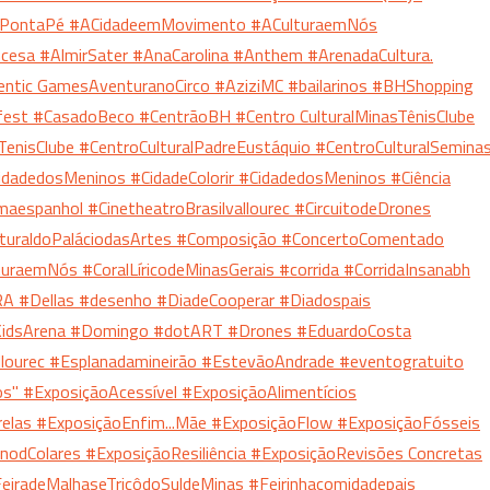
lPontaPé
#ACidadeemMovimento
#ACulturaemNós
ncesa
#AlmirSater
#AnaCarolina
#Anthem
#ArenadaCultura.
entic GamesAventuranoCirco
#AziziMC
#bailarinos
#BHShopping
fest
#CasadoBeco
#CentrãoBH
#Centro CulturalMinasTênisClube
TenisClube
#CentroCulturalPadreEustáquio
#CentroCulturalSemina
CidadedosMeninos
#CidadeColorir
#CidadedosMeninos
#Ciência
maespanhol
#CinetheatroBrasilvallourec
#CircuitodeDrones
turaldoPaláciodasArtes
#Composição
#ConcertoComentado
ulturaemNós
#CoralLíricodeMinasGerais
#corrida
#CorridaInsanabh
RA
#Dellas
#desenho
#DiadeCooperar
#Diadospais
idsArena
#Domingo
#dotART
#Drones
#EduardoCosta
llourec
#Esplanadamineirão
#EstevãoAndrade
#eventogratuito
os"
#ExposiçãoAcessível
#ExposiçãoAlimentícios
relas
#ExposiçãoEnfim...Mãe
#ExposiçãoFlow
#ExposiçãoFósseis
nodColares
#ExposiçãoResiliência
#ExposiçãoRevisões Concretas
eiradeMalhaseTricôdoSuldeMinas
#Feirinhacomidadepais