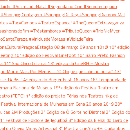
duíche
#SecretodeNatal
#Segunda no Cine
#Sempreumpapo
e
#ShoppingContagem
#ShoppingDelRey
#ShoppingDiamondMall
ntes
#TacyCampos
#TeatroEspanca!
#TheQueemExtravaganza
sashorasdofim
#Trêstambores
#TributoQueen
#TrioNieMyer
toSantaTereza
#ViniciusdeMoraes
#VioladeFeira
onaCulturalPraçadaEstação
08 de março
09 anos
101Ø
10ª edição
 Meeting
10ª edição do Festival Cinefoot
10º Barro Preto Fashion
da
11º São Chico Cultural
13ª edição da CineBH – Mostra
ção Morar Mais Por Menos – “O Chique que cabe no bolso"
13º
onte
14 Bis
14ª edição do Burger Fest
16 anos
16ª Temporada de
emana Nacional de Museus
18ª edição do Festival Teatro em
Teatro (FETO)
1ª edição do projeto Férias nos Teatros
1kg de
 Festival Internacional de Mulheres em Cena
20 anos
2019
20ª
tuitas
2M Produções
2º Edição de Ô Sorte no Distrital
2º Edição d
1º Festival de Folclore de Jequitibá
3ª Edição da Bienal do Livro de
ival do Queijo Minas Artesanal
3ª Mostra CineAfroBH: Quilombos