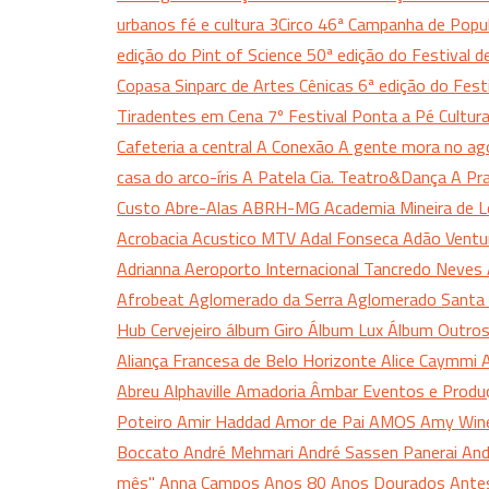
urbanos fé e cultura
3Circo
46ª Campanha de Popul
edição do Pint of Science
50ª edição do Festival 
Copasa Sinparc de Artes Cênicas
6ª edição do Fes
Tiradentes em Cena
7º Festival Ponta a Pé Cultur
Cafeteria
a central
A Conexão
A gente mora no ag
casa do arco-íris
A Patela Cia. Teatro&Dança
A Pr
Custo
Abre-Alas
ABRH-MG
Academia Mineira de 
Acrobacia
Acustico MTV
Adal Fonseca
Adão Vent
Adrianna
Aeroporto Internacional Tancredo Neves
Afrobeat
Aglomerado da Serra
Aglomerado Santa 
Hub Cervejeiro
álbum Giro
Álbum Lux
Álbum Outro
Aliança Francesa de Belo Horizonte
Alice Caymmi
A
Abreu
Alphaville
Amadoria
Âmbar Eventos e Produ
Poteiro
Amir Haddad
Amor de Pai
AMOS
Amy Win
Boccato
André Mehmari
André Sassen Panerai
And
mês"
Anna Campos
Anos 80
Anos Dourados
Ante