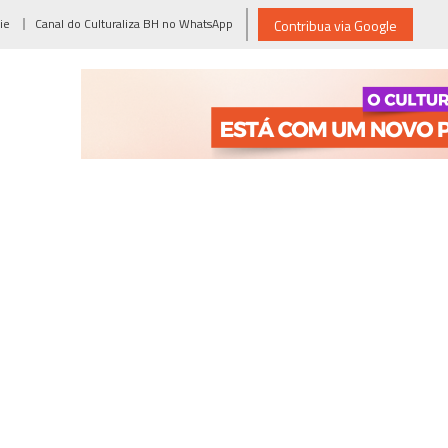
ie
Canal do Culturaliza BH no WhatsApp
Contribua via Google