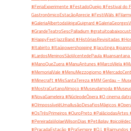
#FeriaExperimente
#FestadoQueijo
#Festival do
GastronômicoEstaçãoAprecie
#FestiWäls
#Filarm
#GaleriaAlbertodaVeigaGuignard
#GaleriaGeorgesV
#GrandeTeatroSescPalladium
#gratuitoabaixocus
#HappyFeetJazzBand
#HistóriasRevisitadas
#Hos
#Itabirito
#Itaúpowershopping
#Jacutinga
#joann
#LardosMeninosSãoVicentedePaula
#luansantana
#ManoQueZuera
#ManuAntunes
#MarcoVilela
#Ma
#MemorialVale
#MenuMezzogiorno
#MercadoCent
#Minecraft
#MisSantaTereza
#MM Gerdau – Mus
#MostraCurtanoAlmoço
#Museudamoda
#Museu
#NovaGameleira
#NúcleodeÓpera
#O cinema dat
#OImpossíveléUmaIlusãoDesafiosMágicos
#Oper
#OsTrêsPrimeiros
#OuroPreto
#PaláciodasArtes
#PereiradaViolaeWilsonDias
#Pet&play
#picoléde
#PraçadaEstação
#PraSempre
#Q.I.
#Raimundos