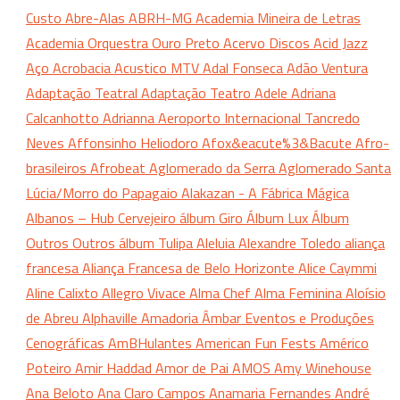
Custo
Abre-Alas
ABRH-MG
Academia Mineira de Letras
Academia Orquestra Ouro Preto
Acervo Discos
Acid Jazz
Aço
Acrobacia
Acustico MTV
Adal Fonseca
Adão Ventura
Adaptação Teatral
Adaptação Teatro
Adele
Adriana
Calcanhotto
Adrianna
Aeroporto Internacional Tancredo
Neves
Affonsinho Heliodoro
Afox&eacute%3&Bacute
Afro-
brasileiros
Afrobeat
Aglomerado da Serra
Aglomerado Santa
Lúcia/Morro do Papagaio
Alakazan - A Fábrica Mágica
Albanos – Hub Cervejeiro
álbum Giro
Álbum Lux
Álbum
Outros Outros
álbum Tulipa
Aleluia
Alexandre Toledo
aliança
francesa
Aliança Francesa de Belo Horizonte
Alice Caymmi
Aline Calixto
Allegro Vivace
Alma Chef
Alma Feminina
Aloísio
de Abreu
Alphaville
Amadoria
Âmbar Eventos e Produções
Cenográficas
AmBHulantes
American Fun Fests
Américo
Poteiro
Amir Haddad
Amor de Pai
AMOS
Amy Winehouse
Ana Beloto
Ana Claro Campos
Anamaria Fernandes
André