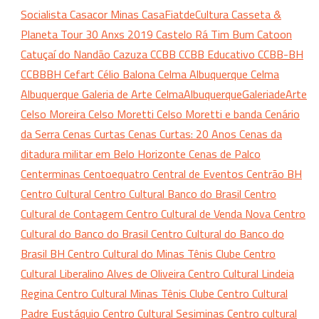
Socialista
Casacor Minas
CasaFiatdeCultura
Casseta &
Planeta Tour 30 Anxs 2019
Castelo Rá Tim Bum
Catoon
Catuçaí do Nandão
Cazuza
CCBB
CCBB Educativo
CCBB-BH
CCBBBH
Cefart
Célio Balona
Celma Albuquerque
Celma
Albuquerque Galeria de Arte
CelmaAlbuquerqueGaleriadeArte
Celso Moreira
Celso Moretti
Celso Moretti e banda
Cenário
da Serra
Cenas Curtas
Cenas Curtas: 20 Anos
Cenas da
ditadura militar em Belo Horizonte
Cenas de Palco
Centerminas
Centoequatro
Central de Eventos
Centrão BH
Centro Cultural
Centro Cultural Banco do Brasil
Centro
Cultural de Contagem
Centro Cultural de Venda Nova
Centro
Cultural do Banco do Brasil
Centro Cultural do Banco do
Brasil BH
Centro Cultural do Minas Tênis Clube
Centro
Cultural Liberalino Alves de Oliveira
Centro Cultural Lindeia
Regina
Centro Cultural Minas Tênis Clube
Centro Cultural
Padre Eustáquio
Centro Cultural Sesiminas
Centro cultural