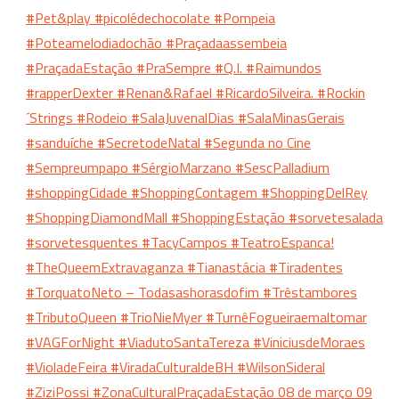
#Pet&play
#picolédechocolate
#Pompeia
#Poteamelodiadochão
#Praçadaassembeia
#PraçadaEstação
#PraSempre
#Q.I.
#Raimundos
#rapperDexter
#Renan&Rafael
#RicardoSilveira.
#Rockin
´Strings
#Rodeio
#SalaJuvenalDias
#SalaMinasGerais
#sanduíche
#SecretodeNatal
#Segunda no Cine
#Sempreumpapo
#SérgioMarzano
#SescPalladium
#shoppingCidade
#ShoppingContagem
#ShoppingDelRey
#ShoppingDiamondMall
#ShoppingEstação
#sorvetesalada
#sorvetesquentes
#TacyCampos
#TeatroEspanca!
#TheQueemExtravaganza
#Tianastácia
#Tiradentes
#TorquatoNeto – Todasashorasdofim
#Trêstambores
#TributoQueen
#TrioNieMyer
#TurnêFogueiraemaltomar
#VAGForNight
#ViadutoSantaTereza
#ViniciusdeMoraes
#VioladeFeira
#ViradaCulturaldeBH
#WilsonSideral
#ZiziPossi
#ZonaCulturalPraçadaEstação
08 de março
09