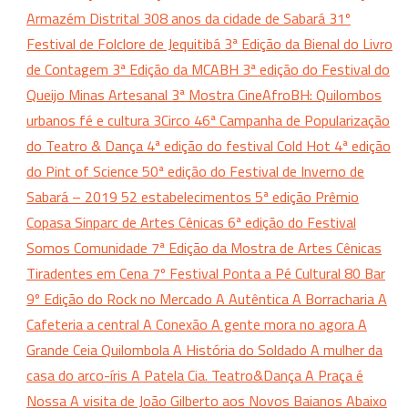
Armazém Distrital
308 anos da cidade de Sabará
31º
Festival de Folclore de Jequitibá
3ª Edição da Bienal do Livro
de Contagem
3ª Edição da MCABH
3ª edição do Festival do
Queijo Minas Artesanal
3ª Mostra CineAfroBH: Quilombos
urbanos fé e cultura
3Circo
46ª Campanha de Popularização
do Teatro & Dança
4ª edição do festival Cold Hot
4ª edição
do Pint of Science
50ª edição do Festival de Inverno de
Sabará – 2019
52 estabelecimentos
5ª edição Prêmio
Copasa Sinparc de Artes Cênicas
6ª edição do Festival
Somos Comunidade
7ª Edição da Mostra de Artes Cênicas
Tiradentes em Cena
7º Festival Ponta a Pé Cultural
80 Bar
9º Edição do Rock no Mercado
A Autêntica
A Borracharia
A
Cafeteria
a central
A Conexão
A gente mora no agora
A
Grande Ceia Quilombola
A História do Soldado
A mulher da
casa do arco-íris
A Patela Cia. Teatro&Dança
A Praça é
Nossa
A visita de João Gilberto aos Novos Baianos
Abaixo