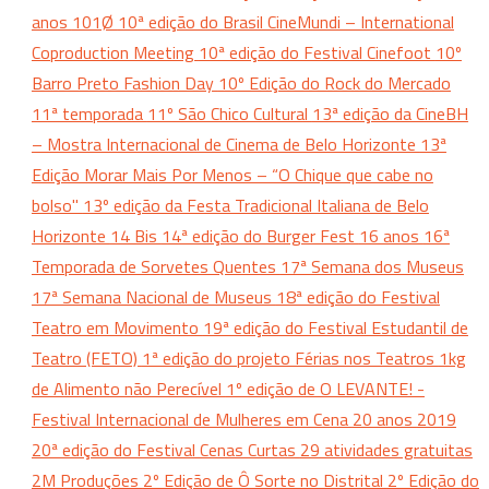
anos
101Ø
10ª edição do Brasil CineMundi – International
Coproduction Meeting
10ª edição do Festival Cinefoot
10º
Barro Preto Fashion Day
10º Edição do Rock do Mercado
11ª temporada
11º São Chico Cultural
13ª edição da CineBH
– Mostra Internacional de Cinema de Belo Horizonte
13ª
Edição Morar Mais Por Menos – “O Chique que cabe no
bolso"
13º edição da Festa Tradicional Italiana de Belo
Horizonte
14 Bis
14ª edição do Burger Fest
16 anos
16ª
Temporada de Sorvetes Quentes
17ª Semana dos Museus
17ª Semana Nacional de Museus
18ª edição do Festival
Teatro em Movimento
19ª edição do Festival Estudantil de
Teatro (FETO)
1ª edição do projeto Férias nos Teatros
1kg
de Alimento não Perecível
1º edição de O LEVANTE! -
Festival Internacional de Mulheres em Cena
20 anos
2019
20ª edição do Festival Cenas Curtas
29 atividades gratuitas
2M Produções
2º Edição de Ô Sorte no Distrital
2º Edição do