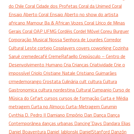
do Chile
Coral Cidade dos Profetas
Coral da Unimed
Coral
Ensaio Aberto
Coral Ensaio Aberto no show do artista
africano Mamour Ba & African Vozes
Coral Lírico de Minas
Gerais
Coral OAP UFMG
Cordéis
Cordel Móvel
Coreu Burguer
Corporação Musical Nossa Senhora de Lourdes
Corredor
Cultural Leste
cortejo
Cosplayers
covers
coworking
Cozinha
Saruê
cremedecafé
CremeRafaello
Crepúsculo – Centro de
Desenvolvimento Humano
Cria
Crianças
Criatividade
Crie o
impossível
Criolo
Cristiane Natale
Cristiano Guimarães
crmedemorango
Crostata
Culinária
cult
cultura
Cultura
Gastronomica
cultura nordestina
Cultural
Cumpanio
Curso de
Música do Cefart
cursos
cursos de formação
Curta e Média
metragem
Curta no Almoço
Curta-Metragem
Curumin
Cynthia
D. Pedro II
Damiano Empório
Dan
Dança
Dança
Contemporânea
danças urbanas
Dancing´Days
Dandara Elias
Daniel Boaventura
Daniel Jablonski
DanielStanford
Danzón