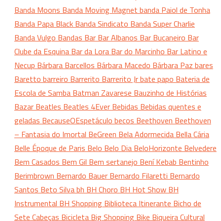
Banda Moons
Banda Moving Magnet
banda Paiol de Tonha
Banda Papa Black
Banda Sindicato
Banda Super Charlie
Banda Vulgo
Bandas
Bar
Bar Albanos
Bar Bucaneiro
Bar
Clube da Esquina
Bar da Lora
Bar do Marcinho
Bar Latino e
Necup
Bárbara Barcellos
Bárbara Macedo
Bárbara Paz
bares
Baretto
barreiro
Barrerito
Barrerito Jr
bate papo
Bateria de
Escola de Samba
Batman Zavarese
Bauzinho de Histórias
Bazar
Beatles
Beatles 4Ever
Bebidas
Bebidas quentes e
geladas
BecauseOEspetáculo
becos
Beethoven
Beethoven
– Fantasia do Imortal
BeGreen
Bela Adormecida
Bella Cária
Belle Époque de Paris
Belo
Belo Dia
BeloHorizonte
Belvedere
Bem Casados
Bem Gil
Bem sertanejo
Bení Kebab
Bentinho
Berimbrown
Bernardo Bauer
Bernardo Filaretti
Bernardo
Santos
Beto Silva
bh
BH Choro
BH Hot Show
BH
Instrumental
BH Shopping
Biblioteca Itinerante
Bicho de
Sete Cabeças
Bicicleta
Big Shopping
Bike
Biqueira Cultural