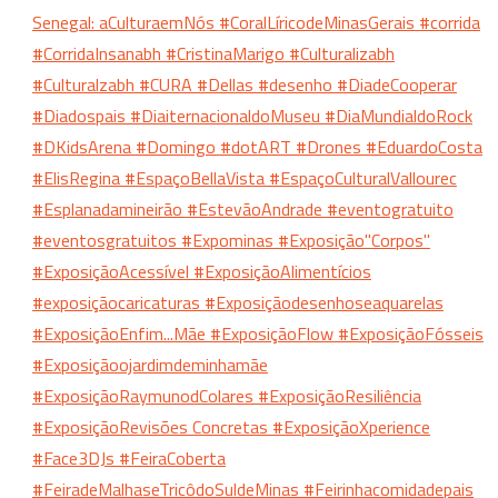
Senegal: aCulturaemNós
#CoralLíricodeMinasGerais
#corrida
#CorridaInsanabh
#CristinaMarigo
#Culturalizabh
#Culturalzabh
#CURA
#Dellas
#desenho
#DiadeCooperar
#Diadospais
#DiaiternacionaldoMuseu
#DiaMundialdoRock
#DKidsArena
#Domingo
#dotART
#Drones
#EduardoCosta
#ElisRegina
#EspaçoBellaVista
#EspaçoCulturalVallourec
#Esplanadamineirão
#EstevãoAndrade
#eventogratuito
#eventosgratuitos
#Expominas
#Exposição"Corpos"
#ExposiçãoAcessível
#ExposiçãoAlimentícios
#exposiçãocaricaturas
#Exposiçãodesenhoseaquarelas
#ExposiçãoEnfim...Mãe
#ExposiçãoFlow
#ExposiçãoFósseis
#Exposiçãoojardimdeminhamãe
#ExposiçãoRaymunodColares
#ExposiçãoResiliência
#ExposiçãoRevisões Concretas
#ExposiçãoXperience
#Face3DJs
#FeiraCoberta
#FeiradeMalhaseTricôdoSuldeMinas
#Feirinhacomidadepais