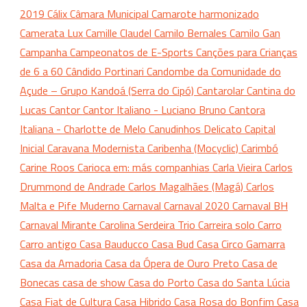
2019
Cálix
Câmara Municipal
Camarote harmonizado
Camerata Lux
Camille Claudel
Camilo Bernales
Camilo Gan
Campanha
Campeonatos de E-Sports
Canções para Crianças
de 6 a 60
Cândido Portinari
Candombe da Comunidade do
Açude – Grupo Kandoá (Serra do Cipó)
Cantarolar
Cantina do
Lucas
Cantor
Cantor Italiano - Luciano Bruno
Cantora
Italiana - Charlotte de Melo
Canudinhos Delicato
Capital
Inicial
Caravana Modernista
Caribenha (Mocyclic)
Carimbó
Carine Roos
Carioca em: más companhias
Carla Vieira
Carlos
Drummond de Andrade
Carlos Magalhães (Magá)
Carlos
Malta e Pife Muderno
Carnaval
Carnaval 2020
Carnaval BH
Carnaval Mirante
Carolina Serdeira Trio
Carreira solo
Carro
Carro antigo
Casa Bauducco
Casa Bud
Casa Circo Gamarra
Casa da Amadoria
Casa da Ópera de Ouro Preto
Casa de
Bonecas
casa de show
Casa do Porto
Casa do Santa Lúcia
Casa Fiat de Cultura
Casa Hibrido
Casa Rosa do Bonfim
Casa