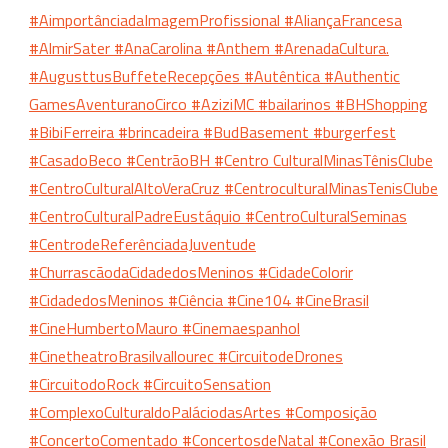
#AimportânciadaImagemProfissional
#AliançaFrancesa
#AlmirSater
#AnaCarolina
#Anthem
#ArenadaCultura.
#AugusttusBuffeteRecepções
#Autêntica
#Authentic
GamesAventuranoCirco
#AziziMC
#bailarinos
#BHShopping
#BibiFerreira
#brincadeira
#BudBasement
#burgerfest
#CasadoBeco
#CentrãoBH
#Centro CulturalMinasTênisClube
#CentroCulturalAltoVeraCruz
#CentroculturalMinasTenisClube
#CentroCulturalPadreEustáquio
#CentroCulturalSeminas
#CentrodeReferênciadaJuventude
#ChurrascãodaCidadedosMeninos
#CidadeColorir
#CidadedosMeninos
#Ciência
#Cine104
#CineBrasil
#CineHumbertoMauro
#Cinemaespanhol
#CinetheatroBrasilvallourec
#CircuitodeDrones
#CircuitodoRock
#CircuitoSensation
#ComplexoCulturaldoPaláciodasArtes
#Composição
#ConcertoComentado
#ConcertosdeNatal
#Conexão Brasil