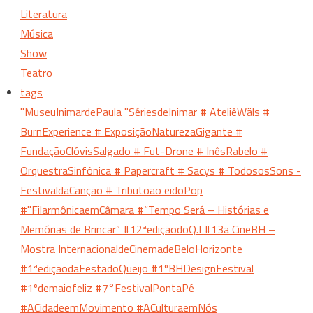
Literatura
Música
Show
Teatro
tags
"MuseuInimardePaula
"SériesdeInimar
# AteliêWäls
#
BurnExperience
# ExposiçãoNaturezaGigante
#
FundaçãoClóvisSalgado
# Fut-Drone
# InêsRabelo
#
OrquestraSinfônica
# Papercraft
# Sacys
# TodososSons -
FestivaldaCanção
# Tributoao eidoPop
#"FilarmônicaemCâmara
#“Tempo Será – Histórias e
Memórias de Brincar”
#12ªediçãodoQ.I
#13a CineBH –
Mostra InternacionaldeCinemadeBeloHorizonte
#1ªediçãodaFestadoQueijo
#1ºBHDesignFestival
#1ºdemaiofeliz
#7°FestivalPontaPé
#ACidadeemMovimento
#ACulturaemNós