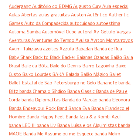
Audergang
Auditório do BDMG
Augusto Cury
Aula especial
Aulas Abertas
aulas gratuitas
Austen
Autêntico
Authentic
Games
Auto da Compadecida
autocuidado
autoestima
Automa Samba
Automóvel Clube
autoral
Av. Getulio Vargas
Aventuras
Aventuras do Tempo
Avulsa
Ayrton Montarroyos
Ayumi Takizawa
azeites
Azzulla
Babadan Banda de Rua
Baby Shark
Back to Black
Backer
Baianas Ozadas
Baião
Baila
Brasil
Baile da Bôta
Baile do Dennis
Bairro Lagoinha
Baixo
Custo
Baixo Lourdes
BAKA
Balada
Balão Mágico
Ballet
Ballet Estatal de São Petersburgo no Gelo
Bananofe
banda
Blitz
banda Chama o Síndico
Banda Classic
Banda de Pau e
Corda
banda Diplomattas
Banda do Marcão
banda Eleonora
Banda Endeavour Rock Band
Banda Eva
Banda Francisco el
Hombre
Banda Happy Feet
Banda Izza & a Kombi Azul
banda LED III
banda Liv
Banda Luísa e os Alquimistas
banda
MAOE
Banda Me Assume ou me Esquece
banda Melim