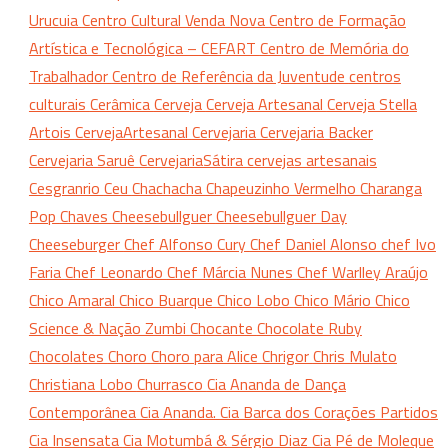
Urucuia
Centro Cultural Venda Nova
Centro de Formação
Artística e Tecnológica – CEFART
Centro de Memória do
Trabalhador
Centro de Referência da Juventude
centros
culturais
Cerâmica
Cerveja
Cerveja Artesanal
Cerveja Stella
Artois
CervejaArtesanal
Cervejaria
Cervejaria Backer
Cervejaria Saruê
CervejariaSátira
cervejas artesanais
Cesgranrio
Ceu
Chachacha
Chapeuzinho Vermelho
Charanga
Pop
Chaves
Cheesebullguer
Cheesebullguer Day
Cheeseburger
Chef Alfonso Cury
Chef Daniel Alonso
chef Ivo
Faria
Chef Leonardo
Chef Márcia Nunes
Chef Warlley Araújo
Chico Amaral
Chico Buarque
Chico Lobo
Chico Mário
Chico
Science & Nação Zumbi
Chocante
Chocolate Ruby
Chocolates
Choro
Choro para Alice
Chrigor
Chris Mulato
Christiana Lobo
Churrasco
Cia Ananda de Dança
Contemporânea
Cia Ananda.
Cia Barca dos Corações Partidos
Cia Insensata
Cia Motumbá & Sérgio Diaz
Cia Pé de Moleque