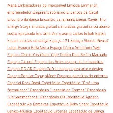
Maria
Embaixadores do Impossível
Emicida
Emmerich
empreendedor
Empreendedorismo
Encantos de Natal
Encontro da dança
Encontro de Iemanjá
Enéias Xavier Trio
Energy Stage
entrada gratuita
entradas gratuitas ou abaixo
custo
Epetáculo
Era Uma Vez
Erasmo Carlos
Erikah Barbin
Escola
escolas de dança
Espaço 171
Espaço Aberto Pierrot
Lunar
Espaço Bella Vista
Espaço Cênico Yoshifumi Yagi
Espaço Cênico Yoshifumi Yagi/Teatro Raul Belém Machado
Espaço Cultural
Espaço das Artes
espaço de brincadeiras
Espaço DO AR
Espaço Gofree
espaço para arte e design
Espaço Popular
EspaçoMeet
Espaços parceiros do entorno
Especial Rock Brasil
Espetáculo
Espetáculo "É só uma
formalidade"
Espetáculo “Lazarillo de Tormes"
Espetáculo
“Os Saltimbancos”
Espetáculo 68
Espetáculo Agosto
Espetáculo As Barbeiras
Espetáculo Baby Shark
Espetáculo
Cênico-Musical
Espetáculo Circense
Espetáculo de Dança