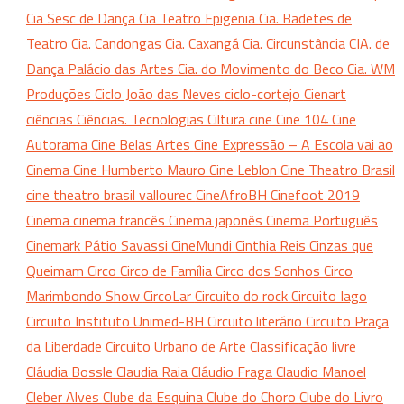
Cia Sesc de Dança
Cia Teatro Epigenia
Cia. Badetes de
Teatro
Cia. Candongas
Cia. Caxangá
Cia. Circunstância
CIA. de
Dança Palácio das Artes
Cia. do Movimento do Beco
Cia. WM
Produções
Ciclo João das Neves
ciclo-cortejo
Cienart
ciências
Ciências. Tecnologias
Ciltura
cine
Cine 104
Cine
Autorama
Cine Belas Artes
Cine Expressão – A Escola vai ao
Cinema
Cine Humberto Mauro
Cine Leblon
Cine Theatro Brasil
cine theatro brasil vallourec
CineAfroBH
Cinefoot 2019
Cinema
cinema francês
Cinema japonês
Cinema Português
Cinemark Pátio Savassi
CineMundi
Cinthia Reis
Cinzas que
Queimam
Circo
Circo de Família
Circo dos Sonhos
Circo
Marimbondo Show
CircoLar
Circuito do rock
Circuito Iago
Circuito Instituto Unimed-BH
Circuito literário
Circuito Praça
da Liberdade
Circuito Urbano de Arte
Classificação livre
Cláudia Bossle
Claudia Raia
Cláudio Fraga
Claudio Manoel
Cleber Alves
Clube da Esquina
Clube do Choro
Clube do Livro