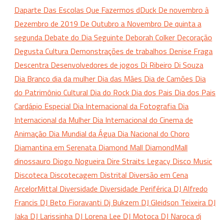
Daparte
Das Escolas Que Fazermos
dDuck
De novembro à
Dezembro de 2019
De Outubro a Novembro
De quinta a
segunda
Debate do Dia Seguinte
Deborah Colker
Decoração
Degusta Cultura
Demonstrações de trabalhos
Denise Fraga
Descentra
Desenvolvedores de jogos
Di Ribeiro
Di Souza
Dia Branco
dia da mulher
Dia das Mães
Dia de Camões
Dia
do Patrimônio Cultural
Dia do Rock
Dia dos Pais
Dia dos Pais
Cardápio Especial
Dia Internacional da Fotografia
Dia
Internacional da Mulher
Dia Internacional do Cinema de
Animação
Dia Mundial da Água
Dia Nacional do Choro
Diamantina em Serenata
Diamond Mall
DiamondMall
dinossauro
Diogo Nogueira
Dire Straits Legacy
Disco Music
Discoteca
Discotecagem
Distrital
Diversão em Cena
ArcelorMittal
Diversidade
Diversidade Periférica
DJ Alfredo
Francis
DJ Beto Fioravanti
Dj Bukzem
DJ Gleidson Teixeira
DJ
Jaka
DJ Larissinha
DJ Lorena Lee
DJ Motoca
DJ Naroca
dj