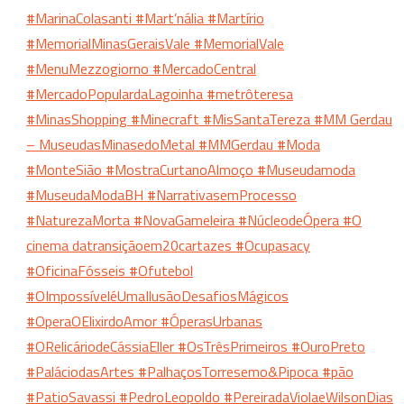
#MarinaColasanti
#Mart’nália
#Martírio
#MemorialMinasGeraisVale
#MemorialVale
#MenuMezzogiorno
#MercadoCentral
#MercadoPopulardaLagoinha
#metrôteresa
#MinasShopping
#Minecraft
#MisSantaTereza
#MM Gerdau
– MuseudasMinasedoMetal
#MMGerdau
#Moda
#MonteSião
#MostraCurtanoAlmoço
#Museudamoda
#MuseudaModaBH
#NarrativasemProcesso
#NaturezaMorta
#NovaGameleira
#NúcleodeÓpera
#O
cinema datransiçãoem20cartazes
#Ocupasacy
#OficinaFósseis
#Ofutebol
#OImpossíveléUmaIlusãoDesafiosMágicos
#OperaOElixirdoAmor
#ÓperasUrbanas
#ORelicáriodeCássiaEller
#OsTrêsPrimeiros
#OuroPreto
#PaláciodasArtes
#PalhaçosTorresemo&Pipoca
#pão
#PatioSavassi
#PedroLeopoldo
#PereiradaViolaeWilsonDias