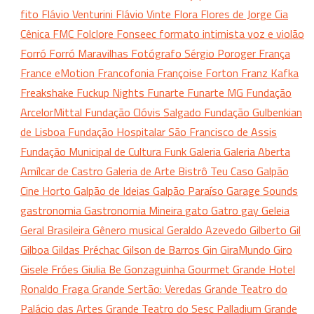
fito
Flávio Venturini
Flávio Vinte
Flora
Flores de Jorge Cia
Cênica
FMC
Folclore
Fonseec
formato intimista voz e violão
Forró
Forró Maravilhas
Fotógrafo Sérgio Poroger
França
France eMotion
Francofonia
Françoise Forton
Franz Kafka
Freakshake
Fuckup Nights
Funarte
Funarte MG
Fundação
ArcelorMittal
Fundação Clóvis Salgado
Fundação Gulbenkian
de Lisboa
Fundação Hospitalar São Francisco de Assis
Fundação Municipal de Cultura
Funk
Galeria
Galeria Aberta
Amílcar de Castro
Galeria de Arte Bistrô Teu Caso
Galpão
Cine Horto
Galpão de Ideias
Galpão Paraíso
Garage Sounds
gastronomia
Gastronomia Mineira
gato
Gatro
gay
Geleia
Geral Brasileira
Gênero musical
Geraldo Azevedo
Gilberto Gil
Gilboa
Gildas Préchac
Gilson de Barros
Gin
GiraMundo
Giro
Gisele Fróes
Giulia Be
Gonzaguinha
Gourmet
Grande Hotel
Ronaldo Fraga
Grande Sertão: Veredas
Grande Teatro do
Palácio das Artes
Grande Teatro do Sesc Palladium
Grande