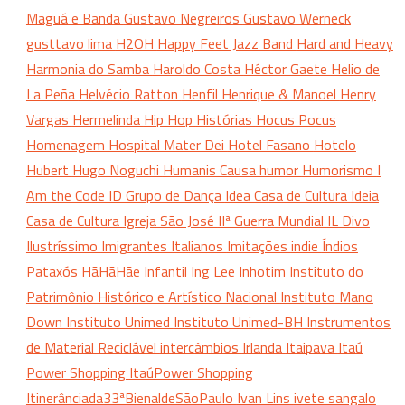
Maguá e Banda
Gustavo Negreiros
Gustavo Werneck
gusttavo lima
H2OH
Happy Feet Jazz Band
Hard and Heavy
Harmonia do Samba
Haroldo Costa
Héctor Gaete
Helio de
La Peña
Helvécio Ratton
Henfil
Henrique & Manoel
Henry
Vargas
Hermelinda
Hip Hop
Histórias
Hocus Pocus
Homenagem
Hospital Mater Dei
Hotel Fasano
Hotelo
Hubert
Hugo Noguchi
Humanis Causa
humor
Humorismo
I
Am the Code
ID Grupo de Dança
Idea Casa de Cultura
Ideia
Casa de Cultura
Igreja São José
IIª Guerra Mundial
IL Divo
Ilustríssimo
Imigrantes Italianos
Imitações
indie
Índios
Pataxós HãHãHãe
Infantil
Ing Lee
Inhotim
Instituto do
Patrimônio Histórico e Artístico Nacional
Instituto Mano
Down
Instituto Unimed
Instituto Unimed-BH
Instrumentos
de Material Reciclável
intercâmbios
Irlanda
Itaipava
Itaú
Power Shopping
ItaúPower Shopping
Itinerânciada33ªBienaldeSãoPaulo
Ivan Lins
ivete sangalo