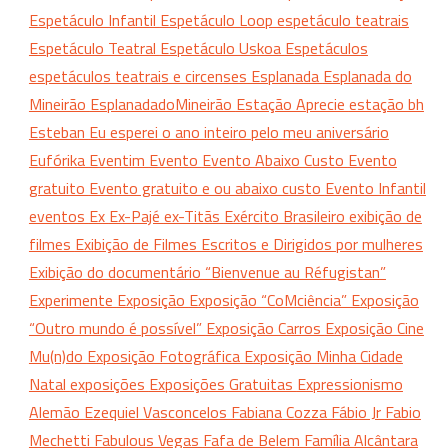
Espetáculo Infantil
Espetáculo Loop
espetáculo teatrais
Espetáculo Teatral
Espetáculo Uskoa
Espetáculos
espetáculos teatrais e circenses
Esplanada
Esplanada do
Mineirão
EsplanadadoMineirão
Estação Aprecie
estação bh
Esteban
Eu esperei o ano inteiro pelo meu aniversário
Eufórika
Eventim
Evento
Evento Abaixo Custo
Evento
gratuito
Evento gratuito e ou abaixo custo
Evento Infantil
eventos
Ex
Ex-Pajé
ex-Titãs
Exército Brasileiro
exibição de
filmes
Exibição de Filmes Escritos e Dirigidos por mulheres
Exibição do documentário “Bienvenue au Réfugistan”
Experimente
Exposição
Exposição “CoMciência”
Exposição
“Outro mundo é possível”
Exposição Carros
Exposição Cine
Mu(n)do
Exposição Fotográfica
Exposição Minha Cidade
Natal
exposições
Exposições Gratuitas
Expressionismo
Alemão
Ezequiel Vasconcelos
Fabiana Cozza
Fábio Jr
Fabio
Mechetti
Fabulous Vegas
Fafa de Belem
Família Alcântara