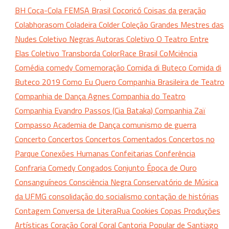
BH
Coca-Cola FEMSA Brasil
Cocoricó
Coisas da geração
Colabhorasom
Coladeira
Colder
Coleção Grandes Mestres das
Nudes
Coletivo Negras Autoras
Coletivo O Teatro Entre
Elas
Coletivo Transborda
ColorRace Brasil
CoMciência
Comédia
comedy
Comemoração
Comida di Buteco
Comida di
Buteco 2019
Como Eu Quero
Companhia Brasileira de Teatro
Companhia de Dança Agnes
Companhia do Teatro
Companhia Evandro Passos (Cia Bataka)
Companhia Zaï
Compasso Academia de Dança
comunismo de guerra
Concerto
Concertos
Concertos Comentados
Concertos no
Parque
Conexões Humanas
Confeitarias
Conferência
Confraria Comedy
Congados
Conjunto Época de Ouro
Consanguíneos
Consciência Negra
Conservatório de Música
da UFMG
consolidação do socialismo
contação de histórias
Contagem
Conversa de LiteraRua
Cookies
Copas Produções
Artísticas
Coração
Coral
Coral Cantoria Popular de Santiago