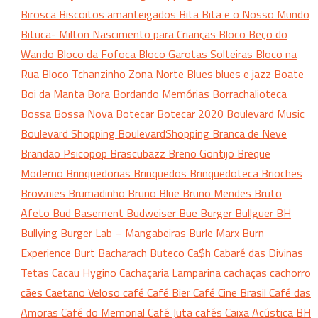
Birosca
Biscoitos amanteigados
Bita
Bita e o Nosso Mundo
Bituca- Milton Nascimento para Crianças
Bloco Beço do
Wando
Bloco da Fofoca
Bloco Garotas Solteiras
Bloco na
Rua
Bloco Tchanzinho Zona Norte
Blues
blues e jazz
Boate
Boi da Manta
Bora
Bordando Memórias
Borrachalioteca
Bossa
Bossa Nova
Botecar
Botecar 2020
Boulevard Music
Boulevard Shopping
BoulevardShopping
Branca de Neve
Brandão Psicopop
Brascubazz
Breno Gontijo
Breque
Moderno
Brinquedorias
Brinquedos
Brinquedoteca
Brioches
Brownies
Brumadinho
Bruno Blue
Bruno Mendes
Bruto
Afeto
Bud Basement
Budweiser
Bue Burger
Bullguer BH
Bullying
Burger Lab – Mangabeiras
Burle Marx
Burn
Experience
Burt Bacharach
Buteco
Ca$h
Cabaré das Divinas
Tetas
Cacau Hygino
Cachaçaria Lamparina
cachaças
cachorro
cães
Caetano Veloso
café
Café Bier
Café Cine Brasil
Café das
Amoras
Café do Memorial
Café Juta
cafés
Caixa Acústica BH