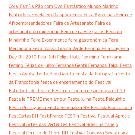
Coral
Família Pão com Ovo
Fantástico Mundo Marinho
Fantoches
Favela em Diáspora
Feira
Feira Agriminas
Feira de
Afroempreendedores
Feira de Artesanato
Feira de
artesanato do mineirinho
Feira de cães e gatos
Feira do
Mineirinho
Feira Experimente
feira gastronômica
Feira
Mercadoria
Feira Nossa Grama Verde
Feirinha
Fela Day
Fela
Day BH 2019
Fela Kuti
Felipe Hott
feminino
Feminismo
femino
Férias de Julho
Fernanda Gentil
Fernanda Takai
Festa
Festa Avulsa
festa Bem Garota
Festa da Fotografia
Festa
da Francofonia
festa de encerramento do Festival
Estudantil de Teatro
Festa do Cinema de Animação 2019
Festa je TREME mon amour
Festa Julina
Festa Palquinho
Festa Portuguesa
Festa Sensualiza BH
FestadaFrancofonia
FestCurtasBH
FestiFrance
FESTin
Festival
Festival Aprecie
Festival Artes das Vertentes
Festival Brasil Sertanejo
Festival Circuito do Choro BH
Festival Conexão Sinestésica