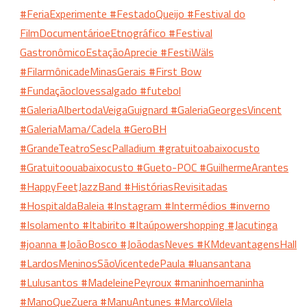
#FeriaExperimente
#FestadoQueijo
#Festival do
FilmDocumentárioeEtnográfico
#Festival
GastronômicoEstaçãoAprecie
#FestiWäls
#FilarmônicadeMinasGerais
#First Bow
#Fundaçãoclovessalgado
#futebol
#GaleriaAlbertodaVeigaGuignard
#GaleriaGeorgesVincent
#GaleriaMama/Cadela
#GeroBH
#GrandeTeatroSescPalladium
#gratuitoabaixocusto
#Gratuitoouabaixocusto
#Gueto-POC
#GuilhermeArantes
#HappyFeetJazzBand
#HistóriasRevisitadas
#HospitaldaBaleia
#Instagram
#Intermédios
#inverno
#Isolamento
#Itabirito
#Itaúpowershopping
#Jacutinga
#joanna
#JoãoBosco
#JoãodasNeves
#KMdevantagensHall
#LardosMeninosSãoVicentedePaula
#luansantana
#Lulusantos
#MadeleinePeyroux
#maninhoemaninha
#ManoQueZuera
#ManuAntunes
#MarcoVilela