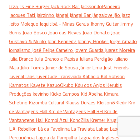
Izza
J's Fine Burger
Jack Rock Bar
JacksondoPandeiro
Jacques Tati
Jairzinho
Jângal
Jângal Bar
Jângalove
jão
Jazz
Jeito Moleque
Jequitibá - Minas Gerais
Jhonny Guitar
Jimmy
Burns
João Bosco
João das Neves
João Donato
João
Gustavo & Murilo
John Kennedy
Johnny Hooker
Jorge Amado
jornalismo
José Felipe Carneiro
Jovem Guarda
Juarez Moreira
Julia Branco
Julia Branco e Papisa
Juliana Perdigão
Juliano
Maia
Júlio Torres
Junior de Sousa
Júnior Lima
Just Friends
Juvenal Dias
Juventude Transviada
Kabadio
Kal Robson
Kamatos
Kayete
KazuoOkubo
Kdu dos Anjos
Kerubis
Produções
kevinho
Kicko Campos
Kid Abelha
Kimura
Schetino
Kizomba Cultural
Klauss Durães
Kleiton&Kledir
Km
de Vantagens Hall
Km de Vantagens Hall BH
Km de
Vantangens Hall
Kombi Azul
KondZilla
Kremer
Krug
Krug Bier
L.A. Rebellion
Lá da Favelinha
La Traviata
Labaq
Laboratório
Percuciência
Lagoa da Pampulha
Lagoa dos Ingleses