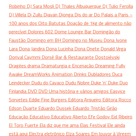
Robinho
DJ Sara Mosli
DJ Thales Albuquerque
DJ Tulio Ferolla
DJ Villela
Dj Zullu
Djavan
Djonga
Djs
do ar
Do Palais a Paris –
100 anos dos Oito Batutas
Doação de 1kg de alimento não
perecível
Dolores 602
Dome Lounge Bar
Domingão do
Faustão
Domingo em BH
Domingo no Museu
Dona Ivone
Lara
Dona Jandira
Dona Lucinha
Dona Onete
Donald Vega
Dorival Caymmi
Dorsé Bar & Restaurante
Dostoiévski
Dragées
drama
Dramaturgia e Encenação
Dreaming Fully
Awake
DreamWorks Animation
Drinks
Dubladores
Duca
Leindecker
Dudu do Cavaco
Dudu Nobre
Duke 'n' Duke
Duo
Finlandia
DVD
DVD Uma história e vários amigos
Easyice
Sorvetes
Eddie Fine Burgers
Editora Arqueiro
Editora Rocco
Edson Duarte
Eduardo Dussek
Eduardo Tristão Girão
Educação
Educativo
Educativo Aberto
Efe Godoy
Eid Ribeiro
El Toro Fuerte
Ela diz que me ama
Elas Festival
Ele ainda
está aqui
Electra
eletrônico
Elza Soares
Em louvor à Virgem