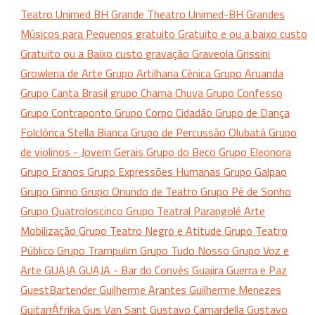
Teatro Unimed BH
Grande Theatro Unimed-BH
Grandes
Músicos para Pequenos
gratuito
Gratuito e ou a baixo custo
Gratuito ou a Baixo custo
gravação
Graveola
Grissini
Growleria de Arte
Grupo Artilharia Cênica
Grupo Aruanda
Grupo Canta Brasil
grupo Chama Chuva
Grupo Confesso
Grupo Contraponto
Grupo Corpo Cidadão
Grupo de Dança
Folclórica Stella Bianca
Grupo de Percussão Olubatá
Grupo
de violinos - Jovem Gerais
Grupo do Beco
Grupo Eleonora
Grupo Eranos
Grupo Expressões Humanas
Grupo Galpao
Grupo Girino
Grupo Oriundo de Teatro
Grupo Pé de Sonho
Grupo Quatroloscinco
Grupo Teatral Parangolé Arte
Mobilização
Grupo Teatro Negro e Atitude
Grupo Teatro
Público
Grupo Trampulim
Grupo Tudo Nosso
Grupo Voz e
Arte
GUAJA
GUAJA - Bar do Convés
Guajira
Guerra e Paz
GuestBartender
Guilherme Arantes
Guilherme Menezes
GuitarrÁfrika
Gus Van Sant
Gustavo Camardella
Gustavo