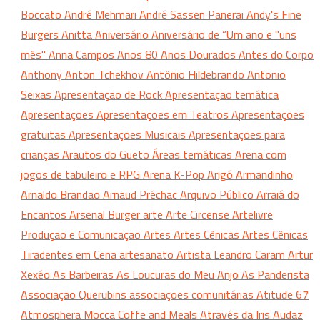
Boccato
André Mehmari
André Sassen Panerai
Andy's Fine
Burgers
Anitta
Aniversário
Aniversário de “Um ano e "uns
mês"
Anna Campos
Anos 80
Anos Dourados
Antes do Corpo
Anthony
Anton Tchekhov
Antônio Hildebrando
Antonio
Seixas
Apresentação de Rock
Apresentação temática
Apresentações
Apresentações em Teatros
Apresentações
gratuitas
Apresentações Musicais
Apresentações para
crianças
Arautos do Gueto
Áreas temáticas
Arena com
jogos de tabuleiro e RPG
Arena K-Pop
Arigó
Armandinho
Arnaldo Brandão
Arnaud Préchac
Arquivo Público
Arraiá do
Encantos
Arsenal Burger
arte
Arte Circense
Artelivre
Produção e Comunicação
Artes
Artes Cênicas
Artes Cênicas
Tiradentes em Cena
artesanato
Artista Leandro Caram
Artur
Xexéo
As Barbeiras
As Loucuras do Meu Anjo
As Panderista
Associação Querubins
associações comunitárias
Atitude 67
Atmosphera Mocca Coffe and Meals
Através da Iris
Audaz