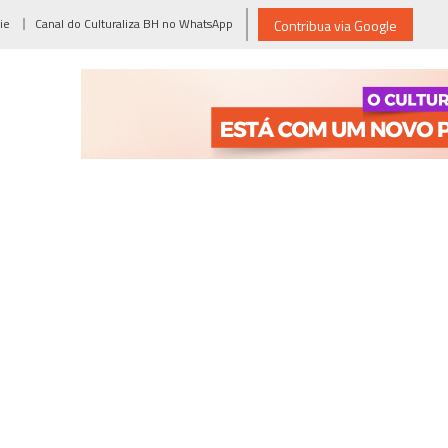
ie
Canal do Culturaliza BH no WhatsApp
Contribua via Google