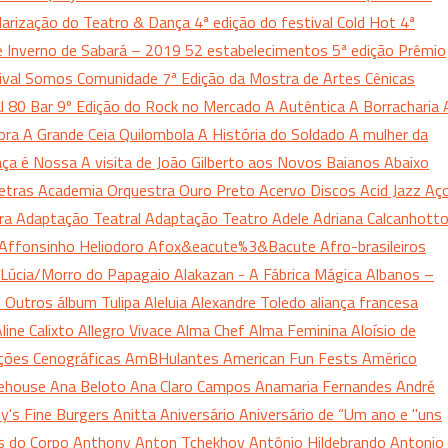
arização do Teatro & Dança
4ª edição do festival Cold Hot
4ª
de Inverno de Sabará – 2019
52 estabelecimentos
5ª edição Prêmio
tival Somos Comunidade
7ª Edição da Mostra de Artes Cênicas
al
80 Bar
9º Edição do Rock no Mercado
A Autêntica
A Borracharia
ora
A Grande Ceia Quilombola
A História do Soldado
A mulher da
aça é Nossa
A visita de João Gilberto aos Novos Baianos
Abaixo
Letras
Academia Orquestra Ouro Preto
Acervo Discos
Acid Jazz
Aç
ura
Adaptação Teatral
Adaptação Teatro
Adele
Adriana Calcanhott
Affonsinho Heliodoro
Afox&eacute%3&Bacute
Afro-brasileiros
Lúcia/Morro do Papagaio
Alakazan - A Fábrica Mágica
Albanos –
s Outros
álbum Tulipa
Aleluia
Alexandre Toledo
aliança francesa
line Calixto
Allegro Vivace
Alma Chef
Alma Feminina
Aloísio de
ções Cenográficas
AmBHulantes
American Fun Fests
Américo
ehouse
Ana Beloto
Ana Claro Campos
Anamaria Fernandes
André
y's Fine Burgers
Anitta
Aniversário
Aniversário de “Um ano e "uns
s do Corpo
Anthony
Anton Tchekhov
Antônio Hildebrando
Antonio