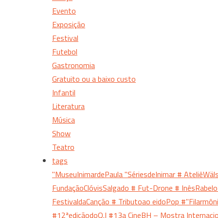
Evento
Exposição
Festival
Futebol
Gastronomia
Gratuito ou a baixo custo
Infantil
Literatura
Música
Show
Teatro
tags
"MuseuInimardePaula
"SériesdeInimar
# AteliêWäl
FundaçãoClóvisSalgado
# Fut-Drone
# InêsRabel
FestivaldaCanção
# Tributoao eidoPop
#"Filarmô
#12ªediçãodoQ.I
#13a CineBH – Mostra Internac