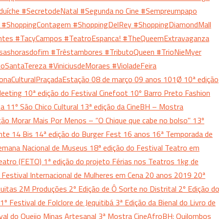
duíche
#SecretodeNatal
#Segunda no Cine
#Sempreumpapo
e
#ShoppingContagem
#ShoppingDelRey
#ShoppingDiamondMall
ntes
#TacyCampos
#TeatroEspanca!
#TheQueemExtravaganza
sashorasdofim
#Trêstambores
#TributoQueen
#TrioNieMyer
toSantaTereza
#ViniciusdeMoraes
#VioladeFeira
onaCulturalPraçadaEstação
08 de março
09 anos
101Ø
10ª edição
 Meeting
10ª edição do Festival Cinefoot
10º Barro Preto Fashion
da
11º São Chico Cultural
13ª edição da CineBH – Mostra
ção Morar Mais Por Menos – “O Chique que cabe no bolso"
13º
onte
14 Bis
14ª edição do Burger Fest
16 anos
16ª Temporada de
emana Nacional de Museus
18ª edição do Festival Teatro em
Teatro (FETO)
1ª edição do projeto Férias nos Teatros
1kg de
 Festival Internacional de Mulheres em Cena
20 anos
2019
20ª
tuitas
2M Produções
2º Edição de Ô Sorte no Distrital
2º Edição d
1º Festival de Folclore de Jequitibá
3ª Edição da Bienal do Livro de
ival do Queijo Minas Artesanal
3ª Mostra CineAfroBH: Quilombos