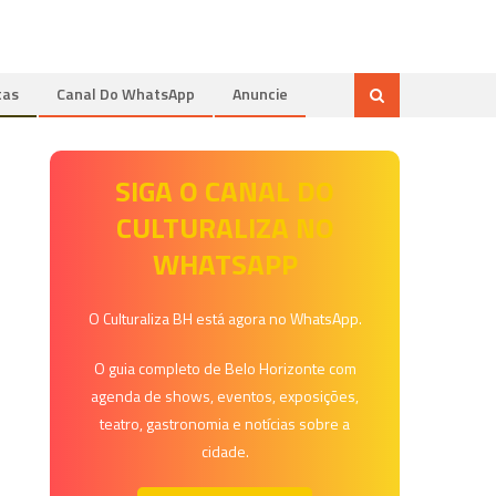
tas
Canal Do WhatsApp
Anuncie
SIGA O CANAL DO
CULTURALIZA NO
WHATSAPP
O Culturaliza BH está agora no WhatsApp.
O guia completo de Belo Horizonte com
agenda de shows, eventos, exposições,
teatro, gastronomia e notícias sobre a
cidade.