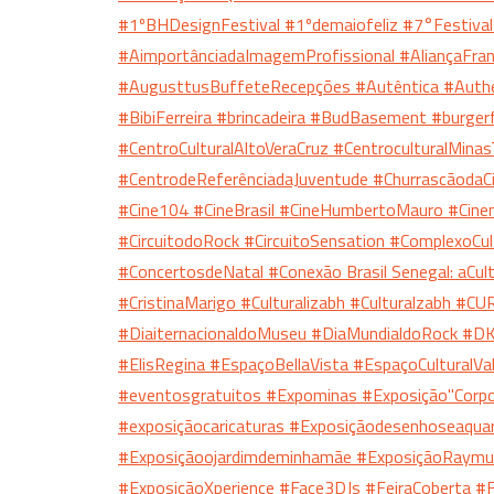
#1ºBHDesignFestival
#1ºdemaiofeliz
#7°Festiva
#AimportânciadaImagemProfissional
#AliançaFra
#AugusttusBuffeteRecepções
#Autêntica
#Auth
#BibiFerreira
#brincadeira
#BudBasement
#burger
#CentroCulturalAltoVeraCruz
#CentroculturalMinas
#CentrodeReferênciadaJuventude
#Churrascãoda
#Cine104
#CineBrasil
#CineHumbertoMauro
#Cine
#CircuitodoRock
#CircuitoSensation
#ComplexoCul
#ConcertosdeNatal
#Conexão Brasil Senegal: aC
#CristinaMarigo
#Culturalizabh
#Culturalzabh
#CU
#DiaiternacionaldoMuseu
#DiaMundialdoRock
#DK
#ElisRegina
#EspaçoBellaVista
#EspaçoCulturalVa
#eventosgratuitos
#Expominas
#Exposição"Corp
#exposiçãocaricaturas
#Exposiçãodesenhoseaqua
#Exposiçãoojardimdeminhamãe
#ExposiçãoRaymu
#ExposiçãoXperience
#Face3DJs
#FeiraCoberta
#F