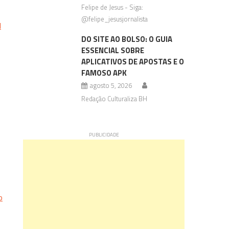
Felipe de Jesus - Siga:
@felipe_jesusjornalista
l
DO SITE AO BOLSO: O GUIA
ESSENCIAL SOBRE
APLICATIVOS DE APOSTAS E O
FAMOSO APK
agosto 5, 2026
Redação Culturaliza BH
o