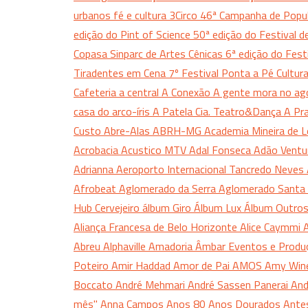
urbanos fé e cultura
3Circo
46ª Campanha de Popul
edição do Pint of Science
50ª edição do Festival 
Copasa Sinparc de Artes Cênicas
6ª edição do Fes
Tiradentes em Cena
7º Festival Ponta a Pé Cultur
Cafeteria
a central
A Conexão
A gente mora no ag
casa do arco-íris
A Patela Cia. Teatro&Dança
A Pr
Custo
Abre-Alas
ABRH-MG
Academia Mineira de 
Acrobacia
Acustico MTV
Adal Fonseca
Adão Vent
Adrianna
Aeroporto Internacional Tancredo Neves
Afrobeat
Aglomerado da Serra
Aglomerado Santa 
Hub Cervejeiro
álbum Giro
Álbum Lux
Álbum Outro
Aliança Francesa de Belo Horizonte
Alice Caymmi
A
Abreu
Alphaville
Amadoria
Âmbar Eventos e Produ
Poteiro
Amir Haddad
Amor de Pai
AMOS
Amy Win
Boccato
André Mehmari
André Sassen Panerai
And
mês"
Anna Campos
Anos 80
Anos Dourados
Ante