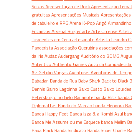
Seixas
Apresentação de Rock
Apresentação temá
gratuitas
Apresentações Musicais
Apresentações 
de tabuleiro e RPG
Arena K-Pop
Arigó
Armandinh
Encantos
Arsenal Burger
arte
Arte Circense
Arteli
Tiradentes em Cena
artesanato
Artista Leandro 
Panderista
Associação Querubins
associações com
da Iris
Audaz
Audergang
Auditório do BDMG
Augu
Autêntico
Authentic Games
Auto da Compadecid
Av. Getulio Vargas
Aventuras
Aventuras do Temp
Babadan Banda de Rua
Baby Shark
Back to Black
B
Dennis
Bairro Lagoinha
Baixo Custo
Baixo Lourde
Petersburgo no Gelo
Bananofe
banda Blitz
banda 
Diplomattas
Banda do Marcão
banda Eleonora
Ban
Banda Happy Feet
Banda Izza & a Kombi Azul
ban
Banda Me Assume ou me Esquece
banda Melim
B
Papa Black
Banda Sindicato
Banda Super Charlie
Ba