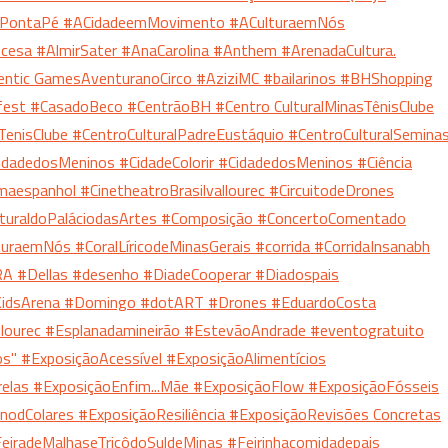
lPontaPé
#ACidadeemMovimento
#ACulturaemNós
ncesa
#AlmirSater
#AnaCarolina
#Anthem
#ArenadaCultura.
entic GamesAventuranoCirco
#AziziMC
#bailarinos
#BHShopping
fest
#CasadoBeco
#CentrãoBH
#Centro CulturalMinasTênisClube
TenisClube
#CentroCulturalPadreEustáquio
#CentroCulturalSemina
CidadedosMeninos
#CidadeColorir
#CidadedosMeninos
#Ciência
maespanhol
#CinetheatroBrasilvallourec
#CircuitodeDrones
turaldoPaláciodasArtes
#Composição
#ConcertoComentado
ulturaemNós
#CoralLíricodeMinasGerais
#corrida
#CorridaInsanabh
RA
#Dellas
#desenho
#DiadeCooperar
#Diadospais
idsArena
#Domingo
#dotART
#Drones
#EduardoCosta
llourec
#Esplanadamineirão
#EstevãoAndrade
#eventogratuito
os"
#ExposiçãoAcessível
#ExposiçãoAlimentícios
relas
#ExposiçãoEnfim...Mãe
#ExposiçãoFlow
#ExposiçãoFósseis
nodColares
#ExposiçãoResiliência
#ExposiçãoRevisões Concretas
eiradeMalhaseTricôdoSuldeMinas
#Feirinhacomidadepais