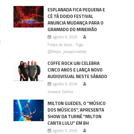
ESPLANADA FICA PEQUENA E
CÊ TÁ DOIDO FESTIVAL
ANUNCIA MUDANÇA PARA O
GRAMADO DO MINEIRÃO
agosto 6, 2026
s
Felipe de Jesus - Siga:
@felipe_jesusjornalista
COFFE ROCK UAI CELEBRA
CINCO ANOS E LANÇA NOVO
AUDIOVISUAL NESTE SÁBADO
agosto 6, 2026
Joseane Santos
MILTON GUEDES, O “MÚSICO
DOS MÚSICOS”, APRESENTA
SHOW DA TURNÊ “MILTON
CANTA LULU” EM BH
agosto 5, 2026