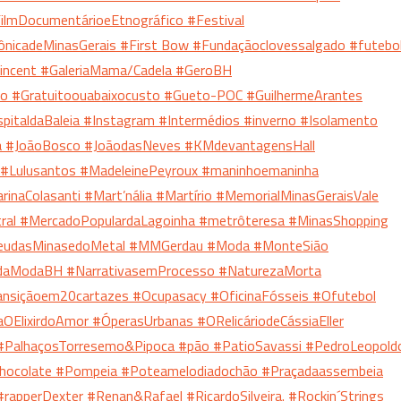
 FilmDocumentárioeEtnográfico
#Festival
ônicadeMinasGerais
#First Bow
#Fundaçãoclovessalgado
#futebo
incent
#GaleriaMama/Cadela
#GeroBH
to
#Gratuitoouabaixocusto
#Gueto-POC
#GuilhermeArantes
pitaldaBaleia
#Instagram
#Intermédios
#inverno
#Isolamento
a
#JoãoBosco
#JoãodasNeves
#KMdevantagensHall
#Lulusantos
#MadeleinePeyroux
#maninhoemaninha
rinaColasanti
#Mart’nália
#Martírio
#MemorialMinasGeraisVale
ral
#MercadoPopulardaLagoinha
#metrôteresa
#MinasShopping
eudasMinasedoMetal
#MMGerdau
#Moda
#MonteSião
daModaBH
#NarrativasemProcesso
#NaturezaMorta
ransiçãoem20cartazes
#Ocupasacy
#OficinaFósseis
#Ofutebol
aOElixirdoAmor
#ÓperasUrbanas
#ORelicáriodeCássiaEller
#PalhaçosTorresemo&Pipoca
#pão
#PatioSavassi
#PedroLeopold
chocolate
#Pompeia
#Poteamelodiadochão
#Praçadaassembeia
#rapperDexter
#Renan&Rafael
#RicardoSilveira.
#Rockin´Strings