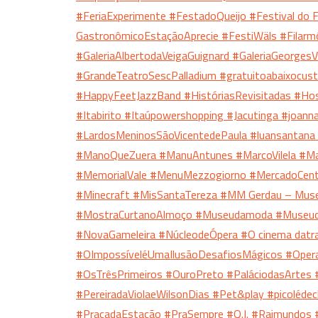
#FeriaExperimente
#FestadoQueijo
#Festival do
GastronômicoEstaçãoAprecie
#FestiWäls
#Filarm
#GaleriaAlbertodaVeigaGuignard
#GaleriaGeorgesV
#GrandeTeatroSescPalladium
#gratuitoabaixocus
#HappyFeetJazzBand
#HistóriasRevisitadas
#Hos
#Itabirito
#Itaúpowershopping
#Jacutinga
#joann
#LardosMeninosSãoVicentedePaula
#luansantana
#ManoQueZuera
#ManuAntunes
#MarcoVilela
#Ma
#MemorialVale
#MenuMezzogiorno
#MercadoCent
#Minecraft
#MisSantaTereza
#MM Gerdau – Mus
#MostraCurtanoAlmoço
#Museudamoda
#Museu
#NovaGameleira
#NúcleodeÓpera
#O cinema dat
#OImpossíveléUmaIlusãoDesafiosMágicos
#Oper
#OsTrêsPrimeiros
#OuroPreto
#PaláciodasArtes
#PereiradaViolaeWilsonDias
#Pet&play
#picoléde
#PraçadaEstação
#PraSempre
#Q.I.
#Raimundos