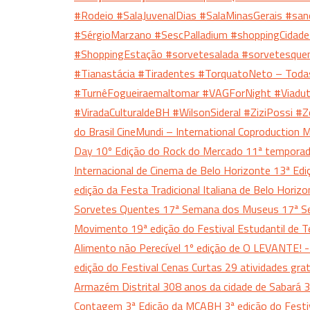
#Rodeio
#SalaJuvenalDias
#SalaMinasGerais
#san
#SérgioMarzano
#SescPalladium
#shoppingCidad
#ShoppingEstação
#sorvetesalada
#sorvetesque
#Tianastácia
#Tiradentes
#TorquatoNeto – Toda
#TurnêFogueiraemaltomar
#VAGForNight
#Viadu
#ViradaCulturaldeBH
#WilsonSideral
#ZiziPossi
#Z
do Brasil CineMundi – International Coproduction
Day
10º Edição do Rock do Mercado
11ª tempora
Internacional de Cinema de Belo Horizonte
13ª Edi
edição da Festa Tradicional Italiana de Belo Horiz
Sorvetes Quentes
17ª Semana dos Museus
17ª S
Movimento
19ª edição do Festival Estudantil de 
Alimento não Perecível
1º edição de O LEVANTE! -
edição do Festival Cenas Curtas
29 atividades gra
Armazém Distrital
308 anos da cidade de Sabará
3
Contagem
3ª Edição da MCABH
3ª edição do Fest