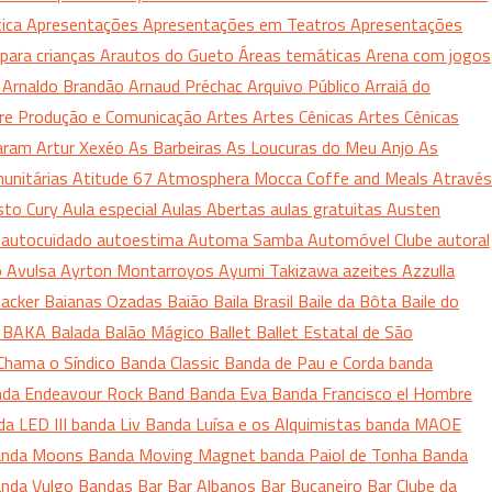
tica
Apresentações
Apresentações em Teatros
Apresentações
para crianças
Arautos do Gueto
Áreas temáticas
Arena com jogos
o
Arnaldo Brandão
Arnaud Préchac
Arquivo Público
Arraiá do
vre Produção e Comunicação
Artes
Artes Cênicas
Artes Cênicas
Caram
Artur Xexéo
As Barbeiras
As Loucuras do Meu Anjo
As
unitárias
Atitude 67
Atmosphera Mocca Coffe and Meals
Através
sto Cury
Aula especial
Aulas Abertas
aulas gratuitas
Austen
a
autocuidado
autoestima
Automa Samba
Automóvel Clube
autoral
o
Avulsa
Ayrton Montarroyos
Ayumi Takizawa
azeites
Azzulla
acker
Baianas Ozadas
Baião
Baila Brasil
Baile da Bôta
Baile do
s
BAKA
Balada
Balão Mágico
Ballet
Ballet Estatal de São
Chama o Síndico
Banda Classic
Banda de Pau e Corda
banda
da Endeavour Rock Band
Banda Eva
Banda Francisco el Hombre
da LED III
banda Liv
Banda Luísa e os Alquimistas
banda MAOE
anda Moons
Banda Moving Magnet
banda Paiol de Tonha
Banda
nda Vulgo
Bandas
Bar
Bar Albanos
Bar Bucaneiro
Bar Clube da