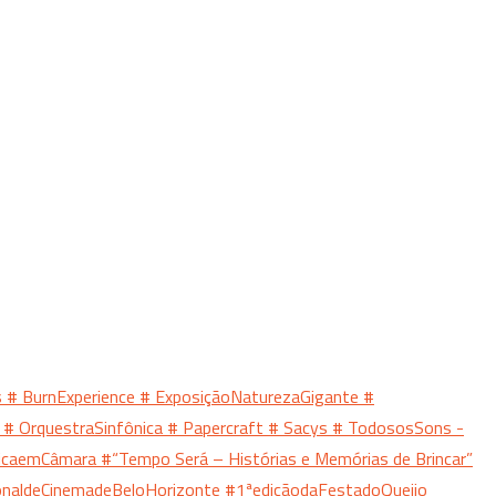
s
# BurnExperience
# ExposiçãoNaturezaGigante
#
o
# OrquestraSinfônica
# Papercraft
# Sacys
# TodososSons -
nicaemCâmara
#“Tempo Será – Histórias e Memórias de Brincar”
ionaldeCinemadeBeloHorizonte
#1ªediçãodaFestadoQueijo