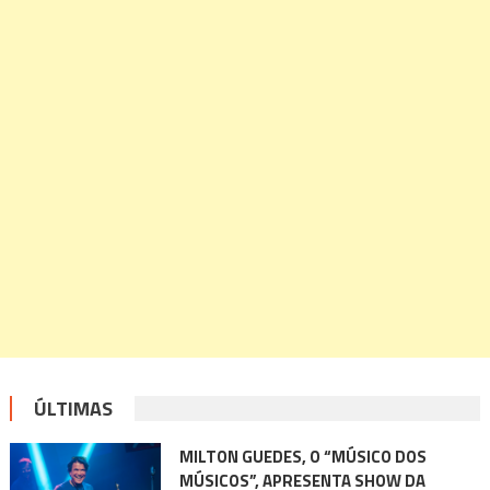
ÚLTIMAS
MILTON GUEDES, O “MÚSICO DOS
MÚSICOS”, APRESENTA SHOW DA