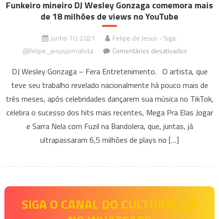
Funkeiro mineiro DJ Wesley Gonzaga comemora mais
de 18 milhões de views no YouTube
junho 10, 2021
Felipe de Jesus - Siga:
em
@felipe_jesusjornalista
Comentários desativados
Funkeiro
DJ Wesley Gonzaga – Fera Entretenimento. O artista, que
mineiro
teve seu trabalho revelado nacionalmente há pouco mais de
DJ
três meses, após celebridades dançarem sua música no TikTok,
Wesley
Gonzaga
celebra o sucesso dos hits mais recentes, Mega Pra Elas Jogar
comemora
e Sarra Nela com Fuzil na Bandolera, que, juntas, já
mais
ultrapassaram 6,5 milhões de plays no […]
de
18
milhões
de
views
SIGA O CANAL DO CULTURALIZA
no