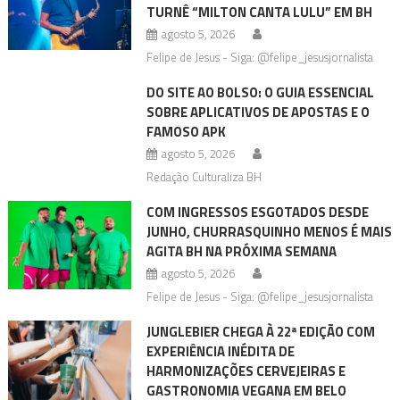
TURNÊ “MILTON CANTA LULU” EM BH
agosto 5, 2026
Felipe de Jesus - Siga: @felipe_jesusjornalista
DO SITE AO BOLSO: O GUIA ESSENCIAL
SOBRE APLICATIVOS DE APOSTAS E O
FAMOSO APK
agosto 5, 2026
Redação Culturaliza BH
COM INGRESSOS ESGOTADOS DESDE
JUNHO, CHURRASQUINHO MENOS É MAIS
AGITA BH NA PRÓXIMA SEMANA
agosto 5, 2026
Felipe de Jesus - Siga: @felipe_jesusjornalista
JUNGLEBIER CHEGA À 22ª EDIÇÃO COM
EXPERIÊNCIA INÉDITA DE
HARMONIZAÇÕES CERVEJEIRAS E
GASTRONOMIA VEGANA EM BELO